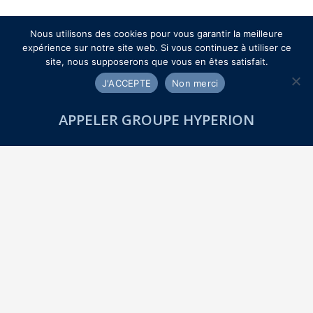
Nous utilisons des cookies pour vous garantir la meilleure
expérience sur notre site web. Si vous continuez à utiliser ce
site, nous supposerons que vous en êtes satisfait.
J'ACCEPTE
Non merci
LE RÉSEAU HYPÉRION
APPELER GROUPE HYPERION
Le Groupe Hyperion, réseau de détectives privés
agréés, accompagne particuliers, entreprises et
collectivités dans leurs enquêtes.
Discrétion, rigueur et expertise sont au cœur de
nos services en France et à l’international, pour
apporter des solutions adaptées à vos besoins.