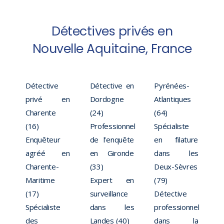
Détectives privés en
Nouvelle Aquitaine, France
Détective
Détective en
Pyrénées-
privé en
Dordogne
Atlantiques
Charente
(24)
(64)
(16)
Professionnel
Spécialiste
Enquêteur
de l’enquête
en filature
agréé en
en Gironde
dans les
Charente-
(33)
Deux-Sèvres
Maritime
Expert en
(79)
(17)
surveillance
Détective
Spécialiste
dans les
professionnel
des
Landes (40)
dans la