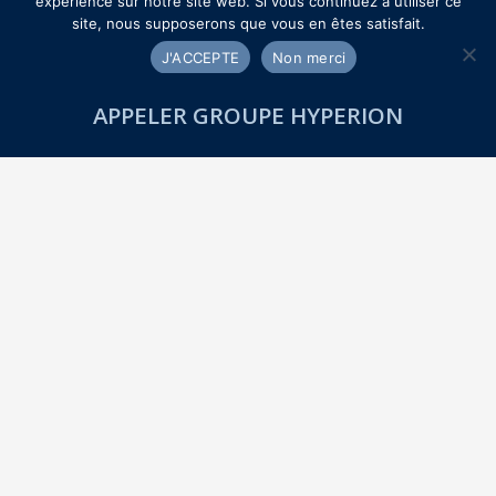
expérience sur notre site web. Si vous continuez à utiliser ce
site, nous supposerons que vous en êtes satisfait.
J'ACCEPTE
Non merci
APPELER GROUPE HYPERION
LE RÉSEAU HYPÉRION
Le Groupe Hyperion, réseau de détectives privés
agréés, accompagne particuliers, entreprises et
collectivités dans leurs enquêtes.
Discrétion, rigueur et expertise sont au cœur de
nos services en France et à l’international, pour
apporter des solutions adaptées à vos besoins.